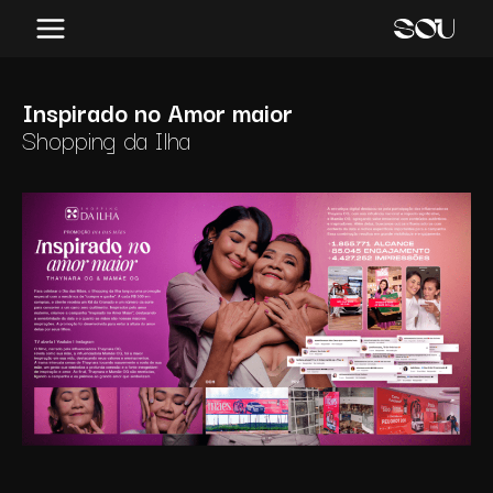
Ir
Main
para
Menu
o
conteúdo
Inspirado no Amor maior
Shopping da Ilha